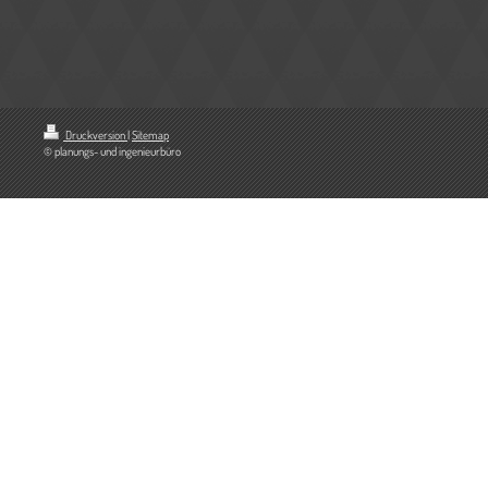
Druckversion
|
Sitemap
© planungs- und ingenieurbüro