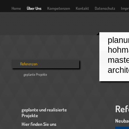
Home
Über Uns
Kompetenzen
Kontakt
Datenschutz
Imp
planu
hohm
maste
Referenzen
archi
geplante Projekte
Ref
geplante und realisierte
Projekte
Neubau
Hier finden Sie uns