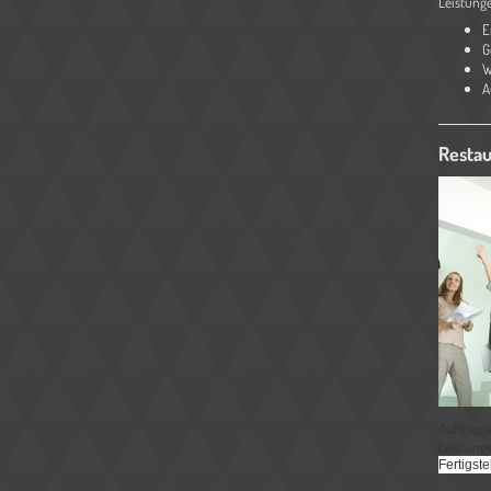
Leistung
E
G
W
A
Restau
Auftragge
Leistung
Fertigste